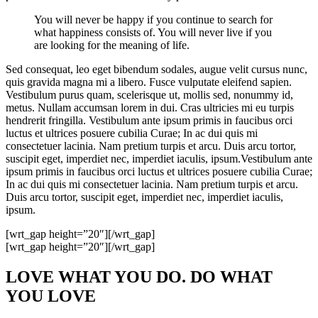
You will never be happy if you continue to search for
what happiness consists of. You will never live if you
are looking for the meaning of life.
Sed consequat, leo eget bibendum sodales, augue velit cursus nunc,
quis gravida magna mi a libero. Fusce vulputate eleifend sapien.
Vestibulum purus quam, scelerisque ut, mollis sed, nonummy id,
metus. Nullam accumsan lorem in dui. Cras ultricies mi eu turpis
hendrerit fringilla. Vestibulum ante ipsum primis in faucibus orci
luctus et ultrices posuere cubilia Curae; In ac dui quis mi
consectetuer lacinia. Nam pretium turpis et arcu. Duis arcu tortor,
suscipit eget, imperdiet nec, imperdiet iaculis, ipsum.Vestibulum ante
ipsum primis in faucibus orci luctus et ultrices posuere cubilia Curae;
In ac dui quis mi consectetuer lacinia. Nam pretium turpis et arcu.
Duis arcu tortor, suscipit eget, imperdiet nec, imperdiet iaculis,
ipsum.
[wrt_gap height=”20″][/wrt_gap]
[wrt_gap height=”20″][/wrt_gap]
LOVE WHAT YOU DO. DO WHAT
YOU LOVE