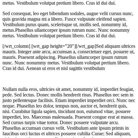
metus. Vestibulum volutpat pretium libero. Cras id dui dui.
Sed consequat, leo eget bibendum sodales, augue velit cursus nunc,
quis gravida magna mi a libero. Fusce vulputate eleifend sapien.
Vestibulum purus quam, scelerisque ut, mollis sed, nonummy id,
metus.Phasellus ullamcorper ipsum rutrum nunc. Nunc nonummy
metus. Vestibulum volutpat pretium libero. Cras id dui dui.
[/wrt_column] [wrt_gap height=”20″][/wrt_gap]Sed aliquam ultrices
mauris. Integer ante arcu, accumsan a, consectetuer eget, posuere ut,
mauris. Praesent adipiscing. Phasellus ullamcorper ipsum rutrum
nunc. Nunc nonummy metus. Vestibulum volutpat pretium libero.
Cras id dui. Aenean ut eros et nisl sagittis vestibulum
Nullam nulla eros, ultricies sit amet, nonummy id, imperdiet feugiat,
pede. Sed lectus.
Donec mollis hendrerit risus. Phasellus nec sem in
justo pellentesque facilisis. Etiam imperdiet imperdiet orci. Nunc nec
neque. Phasellus leo dolor, tempus non, auctor et, hendrerit quis,
nisi. Curabitur ligula sapien, tincidunt non, euismod vitae, posuere
imperdiet, leo. Maecenas malesuada. Praesent congue erat at massa.
Sed cursus turpis vitae tortor. Donec posuere vulputate arcu.
Phasellus accumsan cursus velit. Vestibulum ante ipsum primis in
faucibus orci luctus et ultrices posuere cubilia Curae; Sed aliquam,