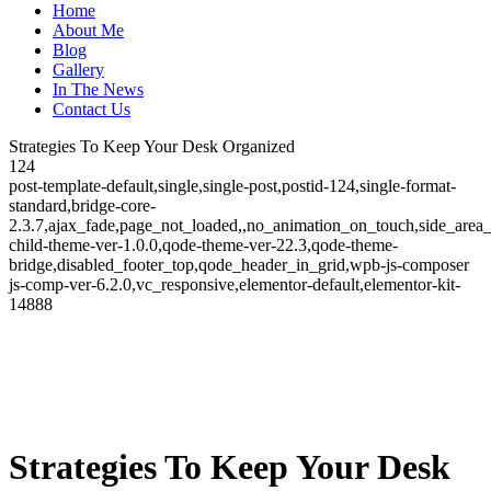
Home
About Me
Blog
Gallery
In The News
Contact Us
Strategies To Keep Your Desk Organized
124
post-template-default,single,single-post,postid-124,single-format-
standard,bridge-core-
2.3.7,ajax_fade,page_not_loaded,,no_animation_on_touch,side_area
child-theme-ver-1.0.0,qode-theme-ver-22.3,qode-theme-
bridge,disabled_footer_top,qode_header_in_grid,wpb-js-composer
js-comp-ver-6.2.0,vc_responsive,elementor-default,elementor-kit-
14888
Strategies To Keep Your Desk