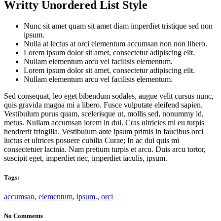
Writty Unordered List Style
Nunc sit amet quam sit amet diam imperdiet tristique sed non
ipsum.
Nulla at lectus at orci elementum accumsan non non libero.
Lorem ipsum dolor sit amet, consectetur adipiscing elit.
Nullam elementum arcu vel facilisis elementum.
Lorem ipsum dolor sit amet, consectetur adipiscing elit.
Nullam elementum arcu vel facilisis elementum.
Sed consequat, leo eget bibendum sodales, augue velit cursus nunc,
quis gravida magna mi a libero. Fusce vulputate eleifend sapien.
Vestibulum purus quam, scelerisque ut, mollis sed, nonummy id,
metus. Nullam accumsan lorem in dui. Cras ultricies mi eu turpis
hendrerit fringilla. Vestibulum ante ipsum primis in faucibus orci
luctus et ultrices posuere cubilia Curae; In ac dui quis mi
consectetuer lacinia. Nam pretium turpis et arcu. Duis arcu tortor,
suscipit eget, imperdiet nec, imperdiet iaculis, ipsum.
Tags:
accumsan
,
elementum
,
ipsum.
,
orci
No Comments