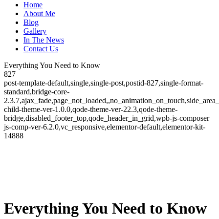
Home
About Me
Blog
Gallery
In The News
Contact Us
Everything You Need to Know
827
post-template-default,single,single-post,postid-827,single-format-
standard,bridge-core-
2.3.7,ajax_fade,page_not_loaded,,no_animation_on_touch,side_area
child-theme-ver-1.0.0,qode-theme-ver-22.3,qode-theme-
bridge,disabled_footer_top,qode_header_in_grid,wpb-js-composer
js-comp-ver-6.2.0,vc_responsive,elementor-default,elementor-kit-
14888
Everything You Need to Know