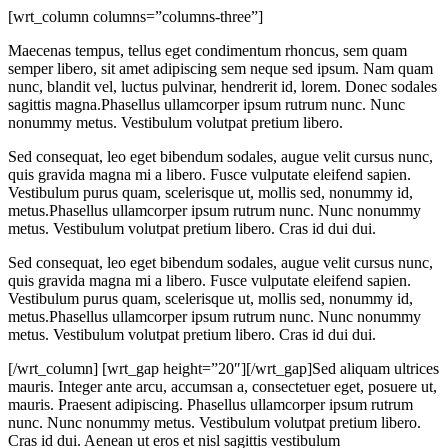
[wrt_column columns=”columns-three”]
Maecenas tempus, tellus eget condimentum rhoncus, sem quam
semper libero, sit amet adipiscing sem neque sed ipsum. Nam quam
nunc, blandit vel, luctus pulvinar, hendrerit id, lorem. Donec sodales
sagittis magna.Phasellus ullamcorper ipsum rutrum nunc. Nunc
nonummy metus. Vestibulum volutpat pretium libero.
Sed consequat, leo eget bibendum sodales, augue velit cursus nunc,
quis gravida magna mi a libero. Fusce vulputate eleifend sapien.
Vestibulum purus quam, scelerisque ut, mollis sed, nonummy id,
metus.Phasellus ullamcorper ipsum rutrum nunc. Nunc nonummy
metus. Vestibulum volutpat pretium libero. Cras id dui dui.
Sed consequat, leo eget bibendum sodales, augue velit cursus nunc,
quis gravida magna mi a libero. Fusce vulputate eleifend sapien.
Vestibulum purus quam, scelerisque ut, mollis sed, nonummy id,
metus.Phasellus ullamcorper ipsum rutrum nunc. Nunc nonummy
metus. Vestibulum volutpat pretium libero. Cras id dui dui.
[/wrt_column] [wrt_gap height=”20″][/wrt_gap]Sed aliquam ultrices
mauris. Integer ante arcu, accumsan a, consectetuer eget, posuere ut,
mauris. Praesent adipiscing. Phasellus ullamcorper ipsum rutrum
nunc. Nunc nonummy metus. Vestibulum volutpat pretium libero.
Cras id dui. Aenean ut eros et nisl sagittis vestibulum